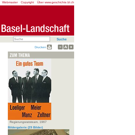
Webmaster
Copyright
Über www.geschichte.bl.ch
Drucken
ZUM THEMA
Regierungsratsteam, 1967
Bildergalerie
(29 Bilder)