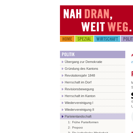
HOME
SPEZIAL
WIRTSCHAFT
POLIT
POLITIK
A
z
Übergang zur Demokratie
Gründung des Kantons
Revolutionsjahr 1848
Herrschaft im Dorf
M
S
Revisionsbewegung
Herrschaft im Kanton
Wiedervereinigung I
U
Wiedervereinigung II
Parteienlandschaft
1:
Frühe Parteiformen
2:
Proporz
3:
Die katholische Minderheit