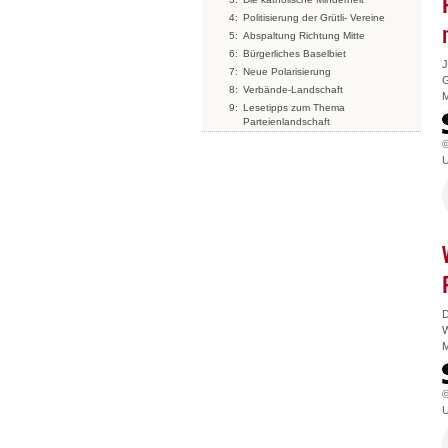
4:
Politisierung der Grütli- Vereine
5:
Abspaltung Richtung Mitte
6:
Bürgerliches Baselbiet
J
7:
Neue Polarisierung
G
8:
Verbände-Landschaft
M
9:
Lesetipps zum Thema
Parteienlandschaft
U
D
W
M
U