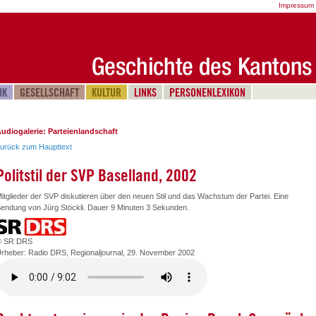
Impressum
IK
GESELLSCHAFT
KULTUR
LINKS
PERSONENLEXIKON
udiogalerie: Parteienlandschaft
urück zum Haupttext
Politstil der SVP Baselland, 2002
itglieder der SVP diskutieren über den neuen Stil und das Wachstum der Partei. Eine
endung von Jürg Stöckli. Dauer 9 Minuten 3 Sekunden.
© SR DRS
rheber: Radio DRS, Regionaljournal, 29. November 2002