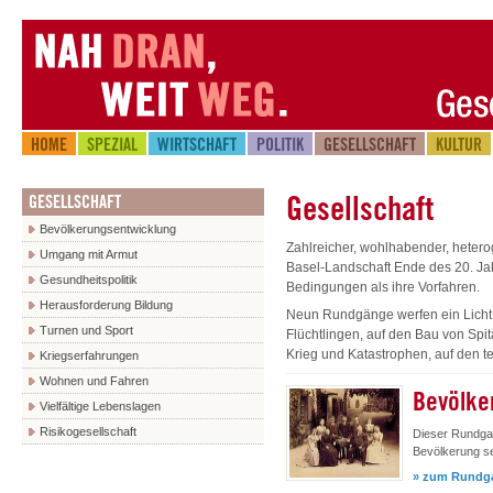
HOME
SPEZIAL
WIRTSCHAFT
POLITIK
GESELLSCHAFT
KULTUR
Gesellschaft
GESELLSCHAFT
Bevölkerungsentwicklung
Zahlreicher, wohlhabender, heter
Umgang mit Armut
Basel-Landschaft Ende des 20. Ja
Gesundheitspolitik
Bedingungen als ihre Vorfahren.
Herausforderung Bildung
Neun Rundgänge werfen ein Licht
Turnen und Sport
Flüchtlingen, auf den Bau von Spi
Krieg und Katastrophen, auf den te
Kriegserfahrungen
Wohnen und Fahren
Bevölke
Vielfältige Lebenslagen
Risikogesellschaft
Dieser Rundgan
Bevölkerung se
» zum Rundg