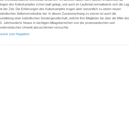
ogen des Kulturkampfes schon bald gelegt, und auch im Laufental normalisierte sich die La
it der Zeit. Die Erfahrungen des Kulturkampfes trugen aber wesentlich zu einem neuen
atholischen Selbstverständnis bei. In diesen Zusammenhang zu setzen ist auch die
usbildung einer katholischen Sondergesellschaft, welche ihre Mitglieder bis über die Mitte de
0. Jahrhunderts hinaus in wichtigen Alltagsbereichen von der protestantischen und
odernistischen Umwelt abzuschirmen versuchte.
urück zum Haupttext