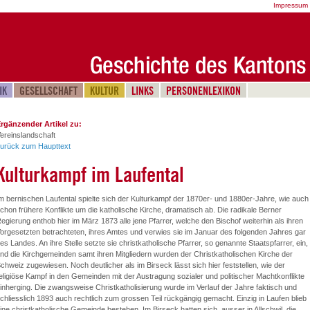
Impressum
IK
GESELLSCHAFT
KULTUR
LINKS
PERSONENLEXIKON
rgänzender Artikel zu:
ereinslandschaft
urück zum Haupttext
Kulturkampf im Laufental
m bernischen Laufental spielte sich der Kulturkampf der 1870er- und 1880er-Jahre, wie auch
chon frühere Konflikte um die katholische Kirche, dramatisch ab. Die radikale Berner
egierung enthob hier im März 1873 alle jene Pfarrer, welche den Bischof weiterhin als ihren
orgesetzten betrachteten, ihres Amtes und verwies sie im Januar des folgenden Jahres gar
es Landes. An ihre Stelle setzte sie christkatholische Pfarrer, so genannte Staatspfarrer, ein,
nd die Kirchgemeinden samt ihren Mitgliedern wurden der Christkatholischen Kirche der
chweiz zugewiesen. Noch deutlicher als im Birseck lässt sich hier feststellen, wie der
eligiöse Kampf in den Gemeinden mit der Austragung sozialer und politischer Machtkonflikte
inherging. Die zwangsweise Christkatholisierung wurde im Verlauf der Jahre faktisch und
chliesslich 1893 auch rechtlich zum grossen Teil rückgängig gemacht. Einzig in Laufen blieb
ine christkatholische Gemeinde bestehen. Im Birseck hatten sich, ausser in Allschwil, die