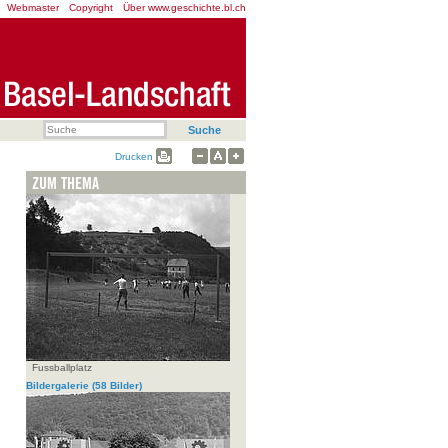
Webmaster
Copyright
Über www.geschichte.bl.ch
Drucken
ZUM THEMA
Fussballplatz
Bildergalerie
(58 Bilder)