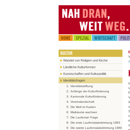
HOME
SPEZIAL
WIRTSCHAFT
POLIT
KULTUR
E
V
Wandel von Religion und Kirche
z
Ländliche Kulturformen
Kunstschaffen und Kulturpolitik
Identitätsfragen
I
1:
Identitätsstiftung
s
2:
Anfänge der Kulturförderung
R
3:
Kantonale Kulturförderung
V
d
4:
Vereinslandschaft
u
5:
Die Welt im Kasten
S
6:
Maibäume wachsen
r
7:
Die Laufental- Frage
e
8:
Die erste Laufentalabstimmung 1983
s
9:
Die zweite Laufentalabstimmung 1989
e