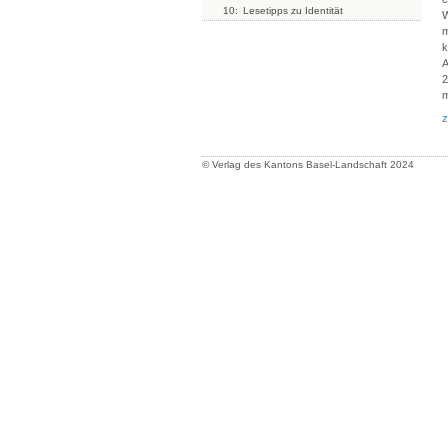
10:
Lesetipps zu Identität
W
m
k
A
2
m
z
© Verlag des Kantons Basel-Landschaft
2024