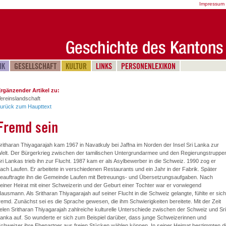
Impressum
IK
GESELLSCHAFT
KULTUR
LINKS
PERSONENLEXIKON
rgänzender Artikel zu:
ereinslandschaft
urück zum Haupttext
Fremd sein
ritharan Thiyagarajah kam 1967 in Navatkuly bei Jaffna im Norden der Insel Sri Lanka zur
elt. Der Bürgerkrieg zwischen der tamilischen Untergrundarmee und den Regierungstruppe
ri Lankas trieb ihn zur Flucht. 1987 kam er als Asylbewerber in die Schweiz. 1990 zog er
ach Laufen. Er arbeitete in verschiedenen Restaurants und ein Jahr in der Fabrik. Später
eauftragte ihn die Gemeinde Laufen mit Betreuungs- und Übersetzungsaufgaben. Nach
einer Heirat mit einer Schweizerin und der Geburt einer Tochter war er vorwiegend
ausmann. Als Sritharan Thiyagarajah auf seiner Flucht in die Schweiz gelangte, fühlte er sich
remd. Zunächst sei es die Sprache gewesen, die ihm Schwierigkeiten bereitete. Mit der Zeit
ielen Sritharan Thiyagarajah zahlreiche kulturelle Unterschiede zwischen der Schweiz und Sri
anka auf. So wunderte er sich zum Beispiel darüber, dass junge Schweizerinnen und
chweizer ihre Ehepartner aus freien Stücken wählen können. In seiner Heimat bestimmten d