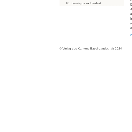
10:
Lesetipps zu Identität
E
A
a
I
w
d
z
© Verlag des Kantons Basel-Landschaft
2024