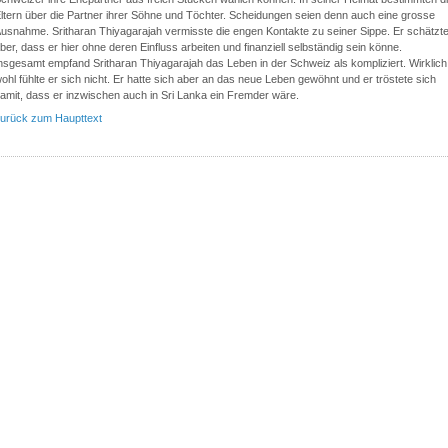
ltern über die Partner ihrer Söhne und Töchter. Scheidungen seien denn auch eine grosse
usnahme. Sritharan Thiyagarajah vermisste die engen Kontakte zu seiner Sippe. Er schätzt
ber, dass er hier ohne deren Einfluss arbeiten und finanziell selbständig sein könne.
nsgesamt empfand Sritharan Thiyagarajah das Leben in der Schweiz als kompliziert. Wirklich
ohl fühlte er sich nicht. Er hatte sich aber an das neue Leben gewöhnt und er tröstete sich
amit, dass er inzwischen auch in Sri Lanka ein Fremder wäre.
urück zum Haupttext