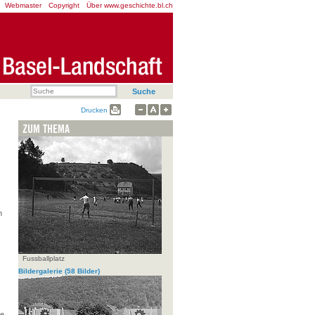
Webmaster
Copyright
Über www.geschichte.bl.ch
Drucken
ZUM THEMA
n
Fussballplatz
Bildergalerie
(58 Bilder)
ie