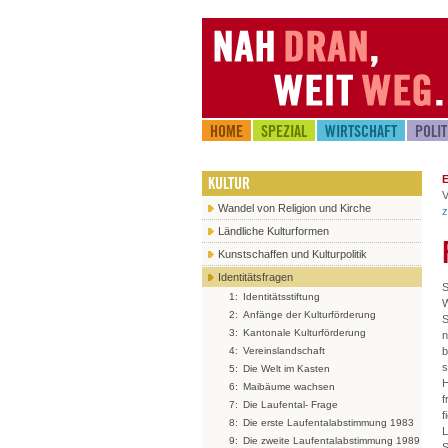
HOME
SPEZIAL
WIRTSCHAFT
POLIT
KULTUR
E
V
Wandel von Religion und Kirche
z
Ländliche Kulturformen
Kunstschaffen und Kulturpolitik
Identitätsfragen
S
1:
Identitätsstiftung
W
2:
Anfänge der Kulturförderung
S
3:
Kantonale Kulturförderung
n
b
4:
Vereinslandschaft
s
5:
Die Welt im Kasten
H
6:
Maibäume wachsen
f
7:
Die Laufental- Frage
f
8:
Die erste Laufentalabstimmung 1983
L
9:
Die zweite Laufentalabstimmung 1989
S