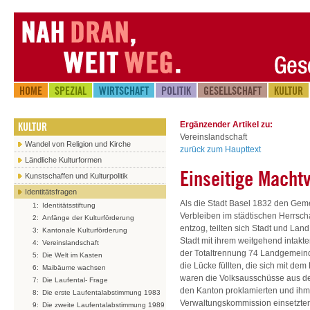
HOME
SPEZIAL
WIRTSCHAFT
POLITIK
GESELLSCHAFT
KULTUR
KULTUR
Ergänzender Artikel zu:
Vereinslandschaft
Wandel von Religion und Kirche
zurück zum Haupttext
Ländliche Kulturformen
Einseitige Machtv
Kunstschaffen und Kulturpolitik
Identitätsfragen
Als die Stadt Basel 1832 den Gemei
1:
Identitätsstiftung
Verbleiben im städtischen Herrsch
2:
Anfänge der Kulturförderung
entzog, teilten sich Stadt und Lan
3:
Kantonale Kulturförderung
Stadt mit ihrem weitgehend intakt
4:
Vereinslandschaft
der Totaltrennung 74 Landgemein
5:
Die Welt im Kasten
die Lücke füllten, die sich mit de
6:
Maibäume wachsen
waren die Volksausschüsse aus d
7:
Die Laufental- Frage
den Kanton proklamierten und ihm 
8:
Die erste Laufentalabstimmung 1983
Verwaltungskommission einsetzten
9:
Die zweite Laufentalabstimmung 1989