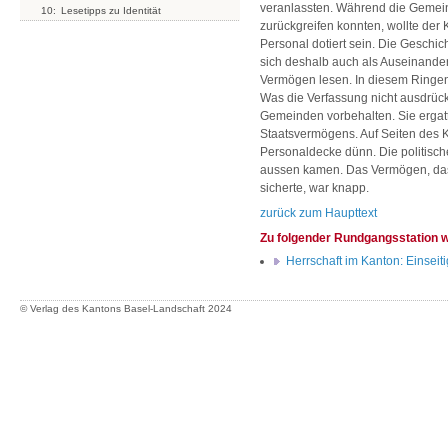
veranlassten. Während die Gemeind
10:
Lesetipps zu Identität
zurückgreifen konnten, wollte der 
Personal dotiert sein. Die Geschic
sich deshalb auch als Auseinande
Vermögen lesen. In diesem Ringen
Was die Verfassung nicht ausdrück
Gemeinden vorbehalten. Sie ergat
Staatsvermögens. Auf Seiten des K
Personaldecke dünn. Die politische
aussen kamen. Das Vermögen, das
sicherte, war knapp.
zurück zum Haupttext
Zu folgender Rundgangsstation 
Herrschaft im Kanton: Einseit
© Verlag des Kantons Basel-Landschaft
2024