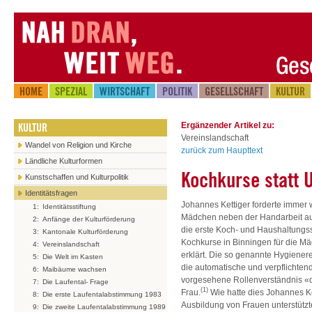
HOME
SPEZIAL
WIRTSCHAFT
POLITIK
GESELLSCHAFT
KULTUR
KULTUR
Ergänzender Artikel zu:
Vereinslandschaft
Wandel von Religion und Kirche
zurück zum Haupttext
Ländliche Kulturformen
Kochkurse statt 
Kunstschaffen und Kulturpolitik
Identitätsfragen
Johannes Kettiger forderte immer w
1:
Identitätsstiftung
Mädchen neben der Handarbeit au
2:
Anfänge der Kulturförderung
die erste Koch- und Haushaltungss
3:
Kantonale Kulturförderung
Kochkurse in Binningen für die Mä
4:
Vereinslandschaft
erklärt. Die so genannte Hygienerev
5:
Die Welt im Kasten
die automatische und verpflichten
6:
Maibäume wachsen
vorgesehene Rollenverständnis «de
7:
Die Laufental- Frage
(1)
Frau.
Wie hatte dies Johannes Ke
8:
Die erste Laufentalabstimmung 1983
Ausbildung von Frauen unterstützte
9:
Die zweite Laufentalabstimmung 1989