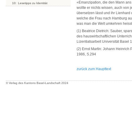
«Emanzipation, die den Mann ans N
10:
Lesetipps zu Identität
wollte er nichts wissen, auch von 
übersetzen lässt und ihr Lienhard 
welche die Frau nach Hamburg auf 
was man die Welt umkehren heisst
(1) Beatrice Dietrich: Sauber, spa
des hauswirtschaftlichen Unterrich
Lizentiatsarbeit Universität Basel 
(2) Ernst Martin: Johann Heinrich P
1986, S.294
zurück zum Haupttext
© Verlag des Kantons Basel-Landschaft
2024