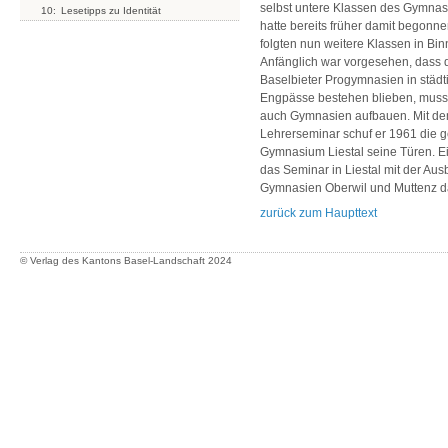
selbst untere Klassen des Gymnas
10:
Lesetipps zu Identität
hatte bereits früher damit begonn
folgten nun weitere Klassen in Bi
Anfänglich war vorgesehen, dass 
Baselbieter Progymnasien in städt
Engpässe bestehen blieben, musst
auch Gymnasien aufbauen. Mit de
Lehrerseminar schuf er 1961 die g
Gymnasium Liestal seine Türen. E
das Seminar in Liestal mit der Au
Gymnasien Oberwil und Muttenz d
zurück zum Haupttext
© Verlag des Kantons Basel-Landschaft
2024