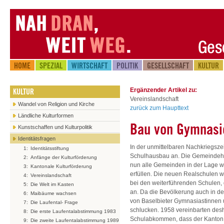
HOME
SPEZIAL
WIRTSCHAFT
POLITIK
GESELLSCHAFT
KULTUR
KULTUR
Ergänzender Artikel zu:
Vereinslandschaft
Wandel von Religion und Kirche
zurück zum Haupttext
Ländliche Kulturformen
Bau von Gymnasi
Kunstschaffen und Kulturpolitik
Identitätsfragen
In der unmittelbaren Nachkriegsze
1:
Identitätsstiftung
Schulhausbau an. Die Gemeindehil
2:
Anfänge der Kulturförderung
nun alle Gemeinden in der Lage 
3:
Kantonale Kulturförderung
erfüllen. Die neuen Realschulen
4:
Vereinslandschaft
bei den weiterführenden Schulen, 
5:
Die Welt im Kasten
an. Da die Bevölkerung auch in de
6:
Maibäume wachsen
von Baselbieter Gymnasiastinnen u
7:
Die Laufental- Frage
schlucken. 1958 vereinbarten des
8:
Die erste Laufentalabstimmung 1983
Schulabkommen, dass der Kanton 
9:
Die zweite Laufentalabstimmung 1989